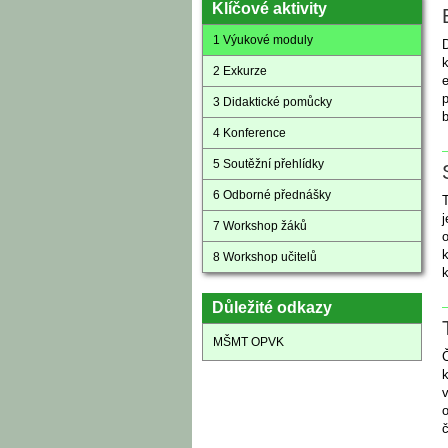
Klíčové aktivity
1 Výukové moduly
D
2 Exkurze
e
p
3 Didaktické pomůcky
b
4 Konference
5 Soutěžní přehlídky
6 Odborné přednášky
T
j
7 Workshop žáků
o
k
8 Workshop učitelů
Důležité odkazy
MŠMT OPVK
Č
o
č