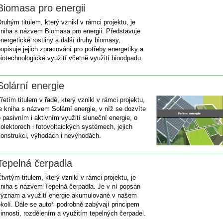
Biomasa pro energii
ruhým titulem, který vznikl v rámci projektu, je
kniha s názvem Biomasa pro energii. Představuje
nergetické rostliny a další druhy biomasy,
opisuje jejich zpracování pro potřeby energetiky a
iotechnologické využití včetně využití bioodpadu.
Solární energie
řetím titulem v řadě, který vznikl v rámci projektu,
e kniha s názvem Solární energie, v níž se dozvíte
 pasivním i aktivním využití sluneční energie, o
olektorech i fotovoltaických systémech, jejich
konstrukci, výhodách i nevýhodách.
Tepelná čerpadla
tvrtým titulem, který vznikl v rámci projektu, je
kniha s názvem Tepelná čerpadla. Je v ní popsán
význam a využití energie akumulované v našem
kolí. Dále se autoři podrobně zabývají principem
innosti, rozdělením a využitím tepelných čerpadel.