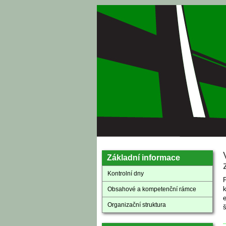
Přejít k hlavnímu obsahu
Základní informace
Kontrolní dny
P
Obsahové a kompetenční rámce
e
Organizační struktura
š