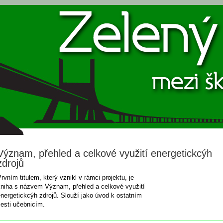
Význam, přehled a celkové využití energetickcýh
zdrojů
rvním titulem, který vznikl v rámci projektu, je
kniha s názvem Význam, přehled a celkové využití
nergetickcýh zdrojů. Slouží jako úvod k ostatním
esti učebnicím.