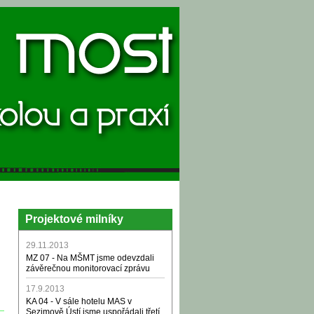
Projektové milníky
29.11.2013
MZ 07 - Na MŠMT jsme odevzdali
závěrečnou monitorovací zprávu
17.9.2013
KA 04 - V sále hotelu MAS v
Sezimově Ústí jsme uspořádali třetí,