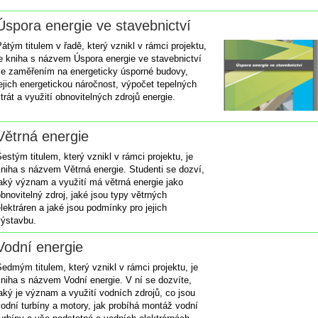
Úspora energie ve stavebnictví
átým titulem v řadě, který vznikl v rámci projektu,
je kniha s názvem Úspora energie ve stavebnictví
se zaměřením na energeticky úsporné budovy,
ejich energetickou náročnost, výpočet tepelných
trát a využití obnovitelných zdrojů energie.
Větrná energie
estým titulem, který vznikl v rámci projektu, je
kniha s názvem Větrná energie. Studenti se dozví,
aký význam a využití má větrná energie jako
bnovitelný zdroj, jaké jsou typy větrných
lektráren a jaké jsou podmínky pro jejich
výstavbu.
Vodní energie
edmým titulem, který vznikl v rámci projektu, je
niha s názvem Vodní energie. V ní se dozvíte,
aký je význam a využití vodních zdrojů, co jsou
odní turbíny a motory, jak probíhá montáž vodní