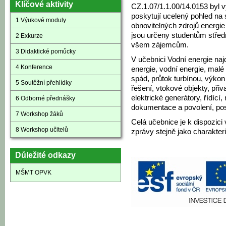
Klíčové aktivity
CZ.1.07/1.1.00/14.0153 byl 
poskytují ucelený pohled na
1 Výukové moduly
obnovitelných zdrojů energie
jsou určeny studentům střed
2 Exkurze
všem zájemcům.
3 Didaktické pomůcky
V učebnici Vodní energie najd
4 Konference
energie, vodní energie, malé
spád, průtok turbínou, výkon
5 Soutěžní přehlídky
řešení, vtokové objekty, přiv
elektrické generátory, řídící
6 Odborné přednášky
dokumentace a povolení, post
7 Workshop žáků
Celá učebnice je k dispozici 
8 Workshop učitelů
zprávy stejně jako charakte
Důležité odkazy
MŠMT OPVK