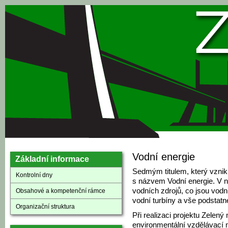
Přejít k hlavnímu obsahu
Vodní energie
Základní informace
Sedmým titulem, který vznikl
Kontrolní dny
s názvem Vodní energie. V ní
vodních zdrojů, co jsou vodn
Obsahové a kompetenční rámce
vodní turbíny a vše podstatn
Organizační struktura
Při realizaci projektu Zelený
environmentální vzdělávací mo