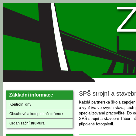
Přejít k hlavnímu obsahu
SPŠ strojní a staveb
Základní informace
Každá partnerská škola zapojená
Kontrolní dny
a využívá ve svých stávajících 
specializované pracoviště. Do 
Obsahové a kompetenční rámce
SPŠ strojní a stavební Tábor m
Organizační struktura
připojené fotogalerii.