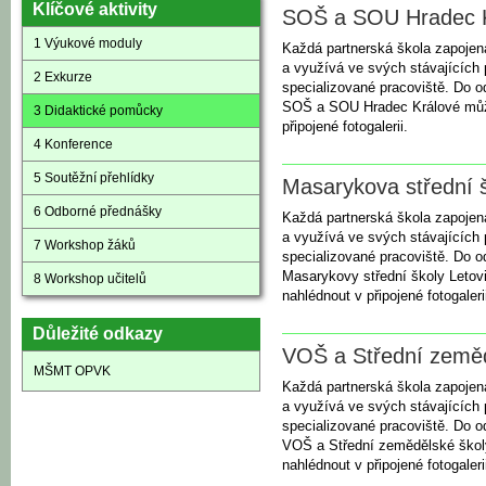
Klíčové aktivity
SOŠ a SOU Hradec 
1 Výukové moduly
Každá partnerská škola zapojená
a využívá ve svých stávajících 
2 Exkurze
specializované pracoviště. Do 
SOŠ a SOU Hradec Králové můž
3 Didaktické pomůcky
připojené fotogalerii.
4 Konference
5 Soutěžní přehlídky
Masarykova střední š
6 Odborné přednášky
Každá partnerská škola zapojená
a využívá ve svých stávajících 
7 Workshop žáků
specializované pracoviště. Do 
Masarykovy střední školy Letov
8 Workshop učitelů
nahlédnout v připojené fotogaleri
Důležité odkazy
VOŠ a Střední zeměd
MŠMT OPVK
Každá partnerská škola zapojená
a využívá ve svých stávajících 
specializované pracoviště. Do 
VOŠ a Střední zemědělské škol
nahlédnout v připojené fotogaleri