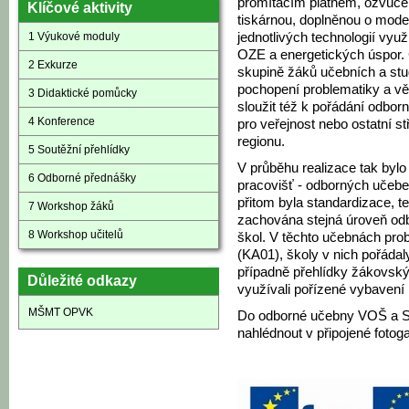
promítacím plátnem, ozvuče
Klíčové aktivity
tiskárnou, doplněnou o mode
1 Výukové moduly
jednotlivých technologií využ
OZE a energetických úspor. 
2 Exkurze
skupině žáků učebních a stu
pochopení problematiky a vět
3 Didaktické pomůcky
sloužit též k pořádání odbo
4 Konference
pro veřejnost nebo ostatní st
regionu.
5 Soutěžní přehlídky
V průběhu realizace tak byl
6 Odborné přednášky
pracovišť - odborných učebe
přitom byla standardizace, t
7 Workshop žáků
zachována stejná úroveň od
8 Workshop učitelů
škol. V těchto učebnách pro
(KA01), školy v nich pořáda
případně přehlídky žákovskýc
Důležité odkazy
využívali pořízené vybavení 
MŠMT OPVK
Do odborné učebny VOŠ a S
nahlédnout v připojené fotogal