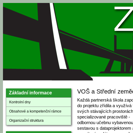
Přejít k hlavnímu obsahu
VOŠ a Střední zeměd
Základní informace
Každá partnerská škola zap
Kontrolní dny
do projektu zřídila a využívá
svých stávajících prostorác
Obsahové a kompetenční rámce
specializované pracoviště -
Organizační struktura
odbornou učebnu vybaveno
sestavou s dataprojektorem 