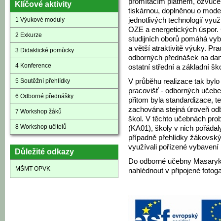
promítacím plátnem, ozvuče
Klíčové aktivity
tiskárnou, doplněnou o mode
1 Výukové moduly
jednotlivých technologií využ
OZE a energetických úspor. 
2 Exkurze
studijních oborů pomáhá vyb
a větší atraktivitě výuky. Pr
3 Didaktické pomůcky
odborných přednášek na dan
4 Konference
ostatní střední a základní šk
5 Soutěžní přehlídky
V průběhu realizace tak byl
pracovišť - odborných učebe
6 Odborné přednášky
přitom byla standardizace, t
zachována stejná úroveň od
7 Workshop žáků
škol. V těchto učebnách pro
8 Workshop učitelů
(KA01), školy v nich pořáda
případně přehlídky žákovskýc
využívali pořízené vybavení 
Důležité odkazy
Do odborné učebny Masaryko
MŠMT OPVK
nahlédnout v připojené fotogal