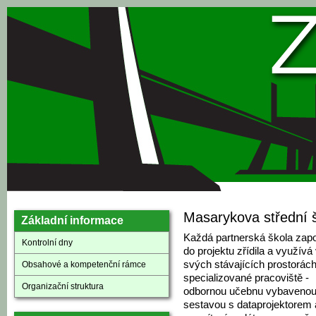
Přejít k hlavnímu obsahu
Masarykova střední š
Základní informace
Každá partnerská škola zap
Kontrolní dny
do projektu zřídila a využívá
svých stávajících prostorác
Obsahové a kompetenční rámce
specializované pracoviště -
Organizační struktura
odbornou učebnu vybaveno
sestavou s dataprojektorem 