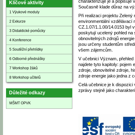
charakterizuje je a popisuje 
Klíčové aktivity
Současně klade důraz na vý
1 Výukové moduly
Při realizaci projektu Zelený
environmentální vzdělávací mo
2 Exkurze
CZ.1.07/1.1.00/14.0153 byl 
3 Didaktické pomůcky
poskytují ucelený pohled na
obnovitelných zdrojů energie
4 Konference
jsou určeny studentům střed
5 Soutěžní přehlídky
všem zájemcům.
V učebnici Význam, přehled 
6 Odborné přednášky
najdete tyto kapitoly: pojem
7 Workshop žáků
zdroje, obnovitelné zdroje, h
zdroje energie jako jedna z c
8 Workshop učitelů
Celá učebnice je k dispozici 
zprávy stejně jako charakte
Důležité odkazy
MŠMT OPVK