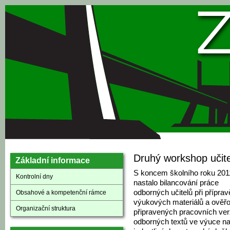
Přejít k hlavnímu obsahu
Druhý workshop učite
Základní informace
S koncem školního roku 201
Kontrolní dny
nastalo bilancování práce
odborných učitelů při příprav
Obsahové a kompetenční rámce
výukových materiálů a ověř
Organizační struktura
připravených pracovních ver
odborných textů ve výuce n