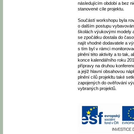
následujícím období a bez n
stanovené cíle projektu.
Součástí workshopu byla ro
o dalším postupu vybavován
školách výukovými modely a 
se zpočátku dostala do časo
najít vhodné dodavatele a v
s tím byl v rámci monitorov
plnění této aktivity a to ta
konce kalendářního roku 201
přípravy na druhou konferenc
a jejíž hlavní obsahovou ná
plnění cílů projekltu také se
zapojených do ověřování výu
vybraných projektů.