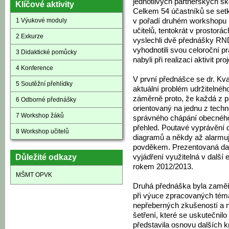
jednotlivých partnerských šk
Klíčové aktivity
Celkem 54 účastníků se set
1 Výukové moduly
v pořadí druhém workshopu
učitelů, tentokrát v prostorá
2 Exkurze
vyslechli dvě přednášky RN
vyhodnotili svou celoroční pr
3 Didaktické pomůcky
nabyli při realizaci aktivit pro
4 Konference
V první přednášce se dr. Kva
5 Soutěžní přehlídky
aktuální problém udržitelnéh
záměrně proto, že každá z p
6 Odborné přednášky
orientovaný na jednu z techn
7 Workshop žáků
správného chápání obecného
přehled. Poutavé vyprávění
8 Workshop učitelů
diagramů a někdy až alarmujíc
povděkem. Prezentovaná data
Důležité odkazy
vyjádření využitelná v další 
rokem 2012/2013.
MŠMT OPVK
Druhá přednáška byla zaměř
při výuce zpracovaných téma
nepřeberných zkušeností a 
šetření, které se uskutečnil
představila osnovu dalších k