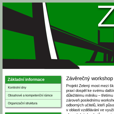
Přejít k hlavnímu obsahu
Závěrečný workshop 
Základní informace
Projekt Zelený most mezi šk
Kontrolní dny
praxí dospěl ke svému dalš
důležitému milníku – třetímu
Obsahové a kompetenční rámce
zároveň poslednímu worksh
Organizační struktura
odborných učitelů, kteří půso
v oblasti vzdělávání ve využi