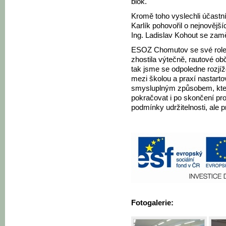
blok.
Kromě toho vyslechli účastn
Karlík pohovořil o nejnovější
Ing. Ladislav Kohout se zamě
ESOZ Chomutov se své role 
zhostila výtečně, rautové ob
tak jsme se odpoledne rozjíž
mezi školou a praxí nastarto
smysluplným způsobem, kter
pokračovat i po skončení pro
podmínky udržitelnosti, ale pr
Fotogalerie: