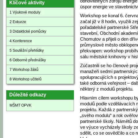
obnovitelných zdrojů energie
Klíčové aktivity
úspor energie ve stavebnictv
1 Výukové moduly
Workshop se konal 6. červn
začal již v 8 hodin, využili 
2 Exkurze
pořadatelské partnerské Stř
3 Didaktické pomůcky
stavební, Obchodní akademi
Chomutov a přijeli o den dří
4 Konference
průmyslové město obklopené
5 Soutěžní přehlídky
překvapen: workshop probíh
sálu městské knihovny v hi
6 Odborné přednášky
Zúčastnili se ho členové pro
7 Workshop žáků
manažeři sedmi partnerských 
spolupracujících s projektový
8 Workshop učitelů
také odborná veřejnost – dalš
některý z modulů projektu.
Důležité odkazy
Hlavním cílem workshopu b
modulů podle vzdělávacích m
MŠMT OPVK
projektu. Každá z partnersk
„svého modulu“ a rok ověřov
partnerské školy. Námětů do 
ve výuce vycházely školy z
sdělit, co se osvědčilo a c