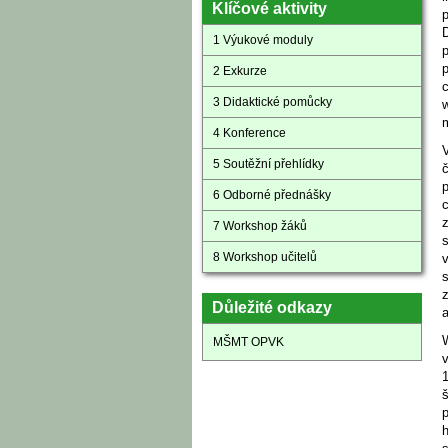
Klíčové aktivity
p
1 Výukové moduly
p
2 Exkurze
3 Didaktické pomůcky
w
4 Konference
V
5 Soutěžní přehlídky
6 Odborné přednášky
c
7 Workshop žáků
8 Workshop učitelů
v
s
z
Důležité odkazy
MŠMT OPVK