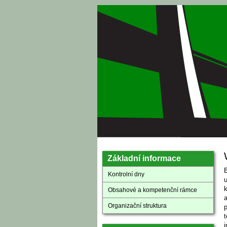
Přejít k hlavnímu obsahu
Základní informace
B
Kontrolní dny
k
Obsahové a kompetenční rámce
Organizační struktura