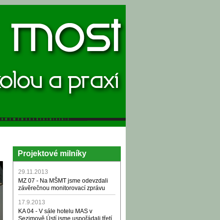
Projektové milníky
29.11.2013
MZ 07 - Na MŠMT jsme odevzdali
závěrečnou monitorovací zprávu
17.9.2013
KA 04 - V sále hotelu MAS v
Sezimově Ústí jsme uspořádali třetí,