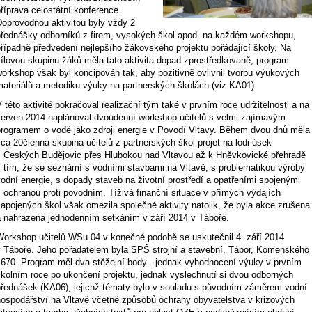
říprava celostátní konference.
Doprovodnou aktivitou byly vždy 2
přednášky odborníků z firem, vysokých škol apod. na každém workshopu,
řípadně předvedení nejlepšího žákovského projektu pořádající školy. Na
cílovou skupinu žáků měla tato aktivita dopad zprostředkovaně, program
orkshop však byl koncipován tak, aby pozitivně ovlivnil tvorbu výukových
materiálů a metodiku výuky na partnerských školách (viz KA01).
 této aktivitě pokračoval realizační tým také v prvním roce udržitelnosti a na
červen 2014 naplánoval dvoudenní workshop učitelů s velmi zajímavým
programem o vodě jako zdroji energie v Povodí Vltavy. Během dvou dnů měla
ca 20členná skupina učitelů z partnerských škol projet na lodi úsek
z Českých Budějovic přes Hlubokou nad Vltavou až k Hněvkovické přehradě
s tím, že se seznámí s vodními stavbami na Vltavě, s problematikou výroby
odní energie, s dopady staveb na životní prostředí a opatřeními spojenými
 ochranou proti povodním. Tíživá finanční situace v přímých výdajích
apojených škol však omezila společné aktivity natolik, že byla akce zrušena
a nahrazena jednodenním setkáním v září 2014 v Táboře.
Workshop učitelů WSu 04 v konečné podobě se uskutečnil 4. září 2014
v Táboře. Jeho pořadatelem byla SPŠ strojní a stavební, Tábor, Komenského
1670. Program měl dva stěžejní body - jednak vyhodnocení výuky v prvním
školním roce po ukončení projektu, jednak vyslechnutí si dvou odborných
přednášek (KA06), jejichž tématy bylo v souladu s původním záměrem vodní
hospodářství na Vltavě včetně způsobů ochrany obyvatelstva v krizových