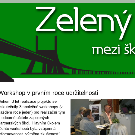
Workshop v prvním roce udržitelnosti
ěhem 3 let realizace projektu se
uskutečnily 3 společné workshopy (v
aždém roce jeden) pro realizační tým
a odborné učitele zapojených
partnerských škol. Hlavním úkolem
těchto workshopů byla vzájemná
informovanost, výměna zkušeností,