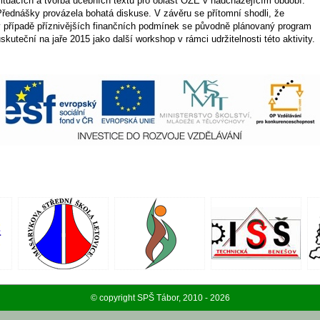
situacích a tvorba učebních textů pro oblast OZE v nadcházejícím období.
Přednášky provázela bohatá diskuse. V závěru se přítomní shodli, že
v případě příznivějších finančních podmínek se původně plánovaný program
skuteční na jaře 2015 jako další workshop v rámci udržitelnosti této aktivity.
© copyright SPŠ Tábor, 2010 - 2026