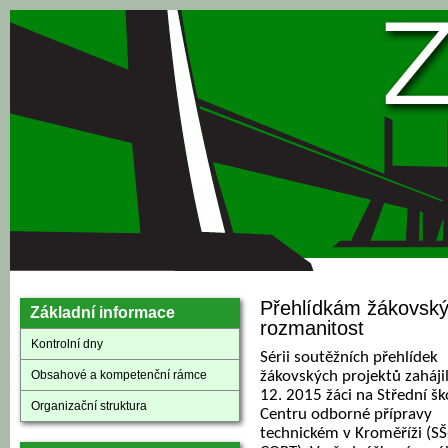
Přejít k hlavnímu obsahu
Přehlídkám žákovský
Základní informace
rozmanitost
Kontrolní dny
Sérii soutěžních přehlídek
Obsahové a kompetenční rámce
žákovských projektů zahájil
12. 2015 žáci na Střední šk
Organizační struktura
Centru odborné přípravy
technickém v Kroměříži (SŠ