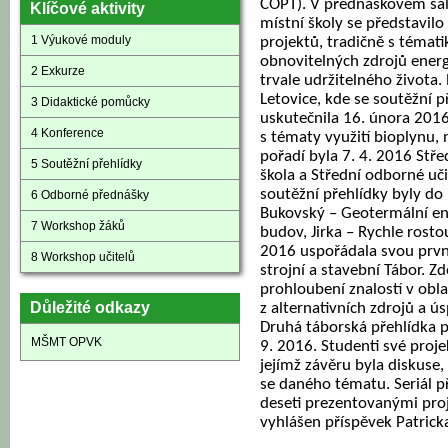
COPT). V přednáškovém sá
Klíčové aktivity
místní školy se představilo
1 Výukové moduly
projektů, tradičně s témat
obnovitelných zdrojů energ
2 Exkurze
trvale udržitelného života
Letovice, kde se soutěžní 
3 Didaktické pomůcky
uskutečnila 16. února 2016
4 Konference
s tématy využití bioplynu,
pořadí byla 7. 4. 2016 Stř
5 Soutěžní přehlídky
škola a Střední odborné uči
soutěžní přehlídky byly do 
6 Odborné přednášky
Bukovský – Geotermální ener
7 Workshop žáků
budov, Jirka – Rychle rostou
2016 uspořádala svou prvn
8 Workshop učitelů
strojní a stavební Tábor. Zd
prohloubení znalostí v oblas
Důležité odkazy
z alternativních zdrojů a 
Druhá táborská přehlídka p
MŠMT OPVK
9. 2016. Studenti své proj
jejímž závěru byla diskuse, 
se daného tématu. Seriál p
deseti prezentovanými proje
vyhlášen příspěvek Patrick