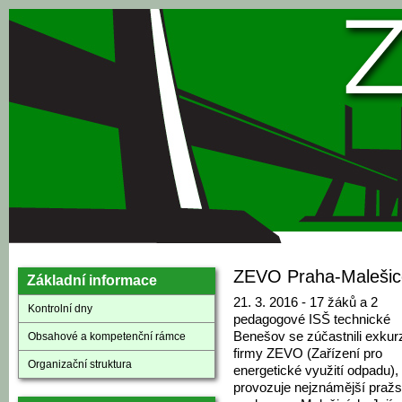
Přejít k hlavnímu obsahu
ZEVO Praha-Malešice
Základní informace
21. 3. 2016 - 17 žáků a 2
Kontrolní dny
pedagogové ISŠ technické
Benešov se zúčastnili exkur
Obsahové a kompetenční rámce
firmy ZEVO (Zařízení pro
Organizační struktura
energetické využití odpadu),
provozuje nejznámější praž