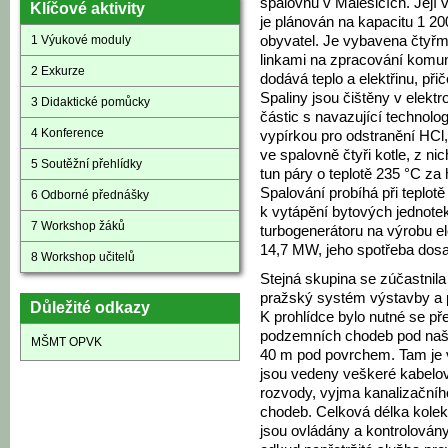
spalovnu v Malešicích. Její 
Klíčové aktivity
je plánován na kapacitu 1 20
1 Výukové moduly
obyvatel. Je vybavena čtyřm
linkami na zpracování komun
2 Exkurze
dodává teplo a elektřinu, při
Spaliny jsou čištěny v elekt
3 Didaktické pomůcky
částic s navazující technolo
4 Konference
vypírkou pro odstranění HCl
ve spalovně čtyři kotle, z n
5 Soutěžní přehlídky
tun páry o teplotě 235 °C za
Spalování probíhá při teplot
6 Odborné přednášky
k vytápění bytových jednote
7 Workshop žáků
turbogenerátoru na výrobu el
14,7 MW, jeho spotřeba dosa
8 Workshop učitelů
Stejná skupina se zúčastnil
pražský systém výstavby a 
Důležité odkazy
K prohlídce bylo nutné se př
podzemních chodeb pod naší
MŠMT OPVK
40 m pod povrchem. Tam je 
jsou vedeny veškeré kabelov
rozvody, vyjma kanalizačního
chodeb. Celková délka kole
jsou ovládány a kontrolován