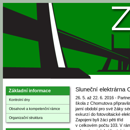
Přejít k hlavnímu obsahu
Sluneční elektrárna
Základní informace
26. 5. až 22. 6. 2016 - Partn
Kontrolní dny
škola z Chomutova připravil
jarní období pro své žáky sér
Obsahové a kompetenční rámce
exkurzí do fotovoltaické elek
Organizační struktura
Zapojeni byli žáci pěti tříd
v celkovém počtu 103. V rá