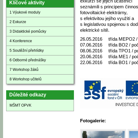
exkurzí se jejich účastníci
Klíčové aktivity
seznámili s principem činnos
1 Výukové moduly
fotovoltaické elektrárny,
s efektivitou jejího využití a
2 Exkurze
s legislativou spojenou s do
elektrické sítě.
3 Didaktické pomůcky
26.05.2016 třída MEPO2 / 
4 Konference
07.06.2016 třída BO2 / poč
5 Soutěžní přehlídky
08.06.2016 třída TPO1 / p
20.06.2016 třída ME1 / poč
6 Odborné přednášky
22.06.2016 třída BO1 / poč
7 Workshop žáků
8 Workshop učitelů
Důležité odkazy
MŠMT OPVK
Fotogalerie: